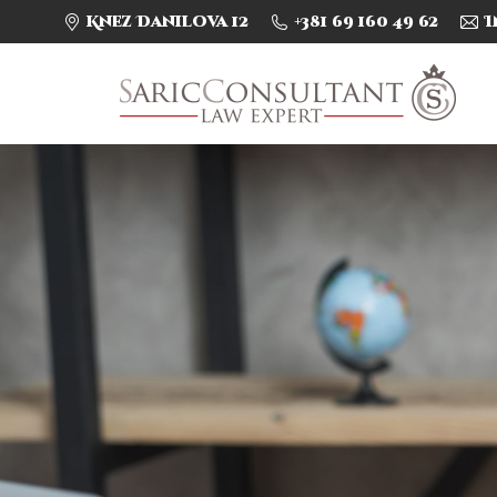
Knez Danilova 12
+381 69 160 49 62
I