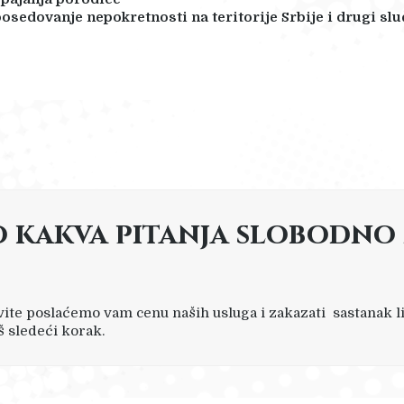
posedovanje nepokretnosti na teritorije Srbije i drugi s
o kakva pitanja slobodno
ovite poslaćemo vam cenu naših usluga i zakazati sastanak l
aš sledeći korak.