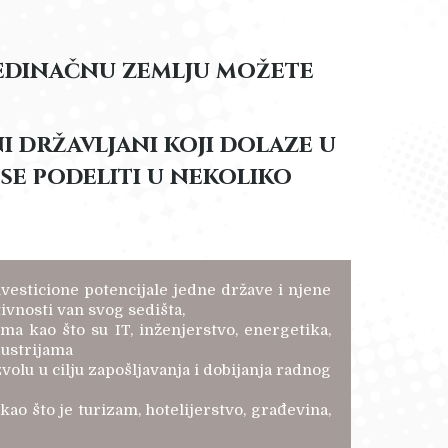
ojedinačnu zemlju možete
i državljani koji dolaze u
se podeliti u nekoliko
nvesticione potencijale jedne države i njene
ivnosti van svog sedišta,
ima kao što su IT, inženjerstvo, energetika,
dustrijama
volu u cilju zapošljavanja i dobijanja radnog
ao što je turizam, hotelijerstvo, građevina,