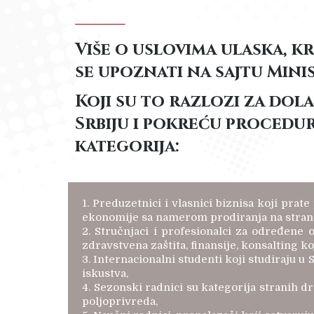
Više o uslovima ulaska, k
se upoznati na sajtu Mini
Koji su to razlozi za dol
Srbiju i pokreću procedu
kategorija:
1. Preduzetnici i vlasnici biznisa koji pra
ekonomije sa namerom prodiranja na strana t
2. Stručnjaci i profesionalci za određene o
zdravstvena zaštita, finansije, konsalting 
3. Internacionalni studenti koji studiraju u
iskustva,
4. Sezonski radnici su kategorija stranih d
poljoprivreda,