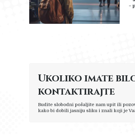
– 
Ukoliko imate bil
kontaktirajte
Budite slobodni pošaljite nam upit ili poz
kako bi dobili jasniju sliku i znali koji je V