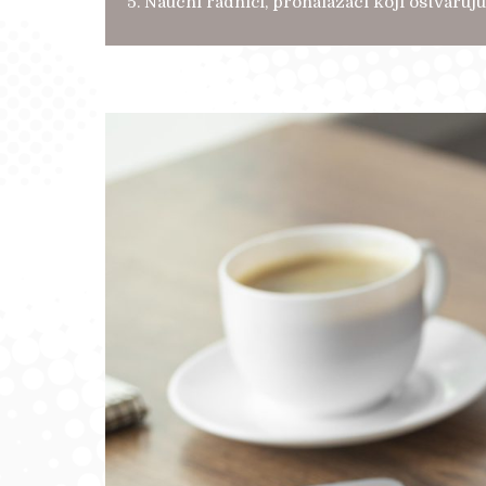
5. Naučni radnici, pronalazači koji ostvaru