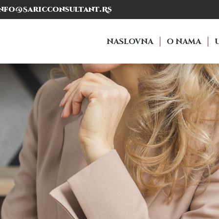
nfo@saricconsultant.rs
NASLOVNA
O NAMA
NASLOVNA
O NAMA