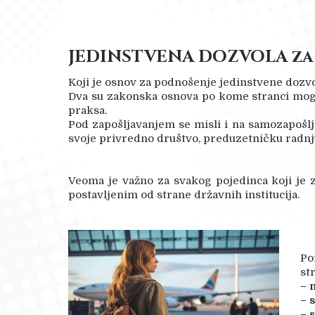
JEDINSTVENA DOZVOLA
za
Koji je osnov za podnošenje jedinstvene dozvo
Dva su zakonska osnova po kome stranci mogu 
praksa.
Pod zapošljavanjem se misli i na samozapošlj
svoje privredno društvo, preduzetničku radnju
Veoma je važno za svakog pojedinca koji je 
postavljenim od strane državnih institucija.
Po
st
– 
– 
– 