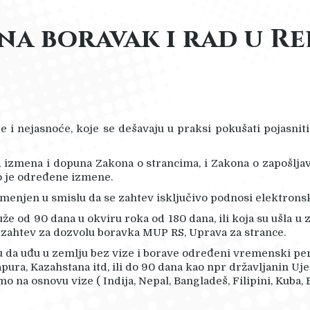
a boravak i rad u Rep
i nejasnoće, koje se dešavaju u praksi pokušati pojasniti
 izmena i dopuna Zakona o strancima, i Zakona o zapošljav
o je određene izmene.
zmenjen u smislu da se zahtev isključivo podnosi elektron
uže od 90 dana u okviru roka od 180 dana, ili koja su ušla 
 zahtev za dozvolu boravka MUP RS, Uprava za strance.
 da uđu u zemlju bez vize i borave određeni vremenski peri
gapura, Kazahstana itd, ili do 90 dana kao npr državljanin U
 na osnovu vize ( Indija, Nepal, Bangladeš, Filipini, Kuba, E