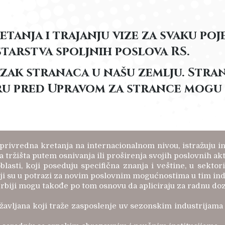
retanja i trajanju vize za svaku p
starstva spoljnih poslova RS.
azak stranaca u našu zemlju. Stran
ru pred Upravom za strance mogu 
te privredna kretanja na internacionalnom nivou, istražuju i
ržišta putem osnivanja ili proširenja svojih poslovnih akt
blasti, koji poseduju specifična znanja i veštine, u sektor
koji su u potrazi za novim poslovnim mogućnostima u tim in
 Srbiji mogu takođe po tom osnovu da apliciraju za radnu doz
ržavljana koji traže zasposlenje uv sezonskim industrijama k