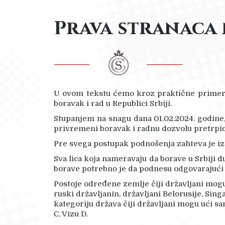
Prava stranaca n
U ovom tekstu ćemo kroz praktične primere 
boravak i rad u Republici Srbiji.
Stupanjem na snagu dana 01.02.2024. godine,
privremeni boravak i radnu dozvolu pretrpi
Pre svega postupak podnošenja zahteva je i
Sva lica koja nameravaju da borave u Srbiji d
borave potrebno je da podnesu odgovarajući
Postoje određene zemlje čiji državljani mogu
ruski državljanin, državljani Belorusije, Sin
kategoriju država čiji državljani mogu ući samo
C, Vizu D.