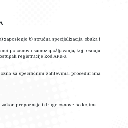
a
aposlenje b) stručna specijalizacija, obuka i
anci po osnovu samozapošljavanja, koji osnuju
ostupak registracije kod APR-a.
upozna sa specifičnim zahtevima, procedurama
, zakon prepoznaje i druge osnove po kojima