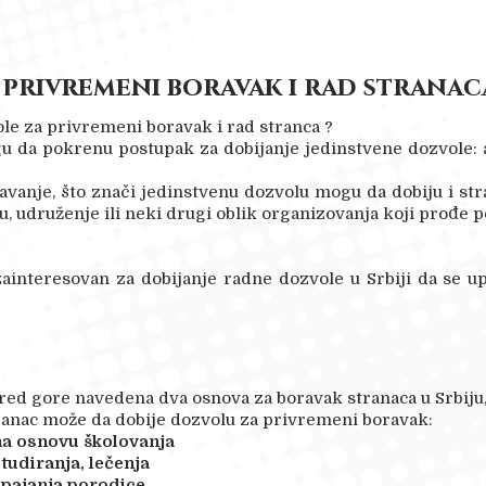
 privremeni boravak i rad stranac
le za privremeni boravak i rad stranca ?
da pokrenu postupak za dobijanje jedinstvene dozvole: a) z
avanje, što znači jedinstvenu dozvolu mogu da dobiju i str
, udruženje ili neki drugi oblik organizovanja koji prođe p
zainteresovan za dobijanje radne dozvole u Srbiji da se 
red gore navedena dva osnova za boravak stranaca u Srbiju
ranac može da dobije dozvolu za privremeni boravak:
na osnovu školovanja
studiranja, lečenja
spajanja porodice