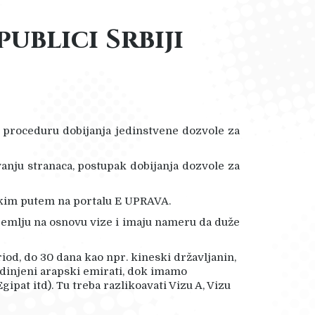
ublici Srbiji
 proceduru dobijanja jedinstvene dozvole za
anju stranaca, postupak dobijanja dozvole za
skim putem na portalu E UPRAVA.
u zemlju na osnovu vize i imaju nameru da duže
od, do 30 dana kao npr. kineski državljanin,
jedinjeni arapski emirati, dok imamo
gipat itd). Tu treba razlikoavati Vizu A, Vizu