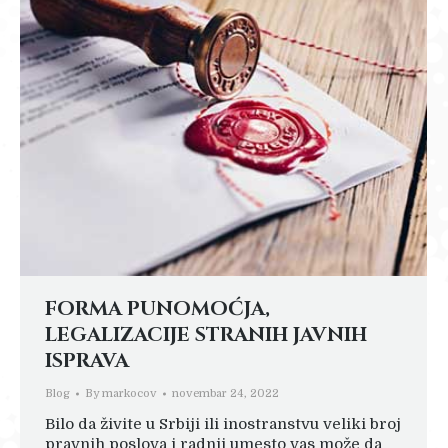
FORMA PUNOMOĆJA,
LEGALIZACIJE STRANIH JAVNIH
ISPRAVA
Blog
By
markocov
novembar 24, 2022
Bilo da živite u Srbiji ili inostranstvu veliki broj
pravnih poslova i radnji umesto vas može da