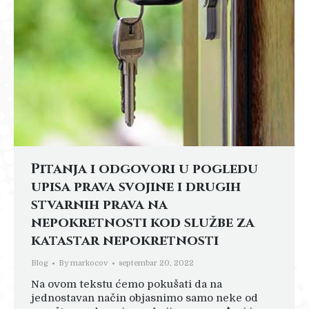
Pitanja i odgovori u pogledu
upisa prava svojine i drugih
stvarnih prava na
nepokretnosti kod službe za
katastar nepokretnosti
Blog
By
markocov
septembar 20, 2022
Na ovom tekstu ćemo pokušati da na
jednostavan način objasnimo samo neke od