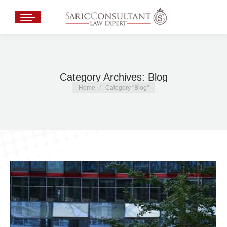
Category Archives:
Blog
You are here:
Home
Category "Blog"