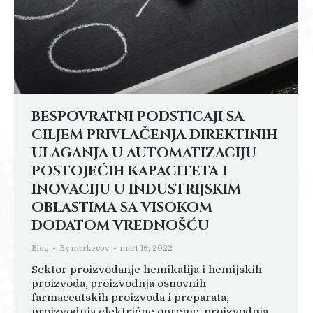
BESPOVRATNI PODSTICAJI SA
CILJEM PRIVLAČENJA DIREKTINIH
ULAGANJA U AUTOMATIZACIJU
POSTOJEĆIH KAPACITETA I
INOVACIJU U INDUSTRIJSKIM
OBLASTIMA SA VISOKOM
DODATOM VREDNOŠĆU
Blog
By
markocov
mart 16, 2022
Sektor proizvodanje hemikalija i hemijskih
proizvoda, proizvodnja osnovnih
farmaceutskih proizvoda i preparata,
proizvodnja električne opreme, proizvodnja