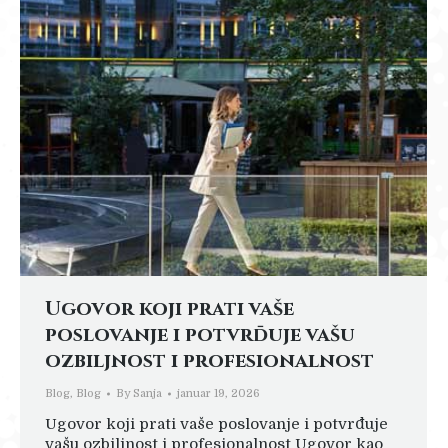
Ugovor koji prati vaše
poslovanje i potvrđuje vašu
ozbiljnost i profesionalnost
Blog
,
Blog
By
Sanja
januar 19, 2026
Ugovor koji prati vaše poslovanje i potvrđuje
vašu ozbiljnost i profesionalnost Ugovor kao