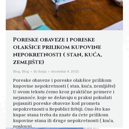
Poreske obaveze i poreske
olakšice prilikom kupovine
nepokretnosti ( stan, kuća,
zemljište)
Blog
,
Blog
By
Sanja
decembar 9, 2025
Poreske obaveze i poreske olakšice prilikom
kupovine nepokretnosti ( stan, kuća, zemljište)
U ovom tekstu ćemo kroz praktične primere i
nejasnoće, koje se dešavaju u praksi pokušati
pojasniti poreske obaveze kod prometa
nepokretnosti u Republici Srbiji. Ono što kao
kupac stana treba da znate da ćete prilikom
kupovine stana ili druge nepokretnosti ( kuća,
poslovni…