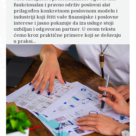
funkcionalan i pravno održiv poslovni alat
prilagođen konkretnom poslovnom modelu i
industriji koji štiti vaše finansijske i poslovne
interese i jasno pokazuje da iza usluge stoji
ozbiljan i odgovoran partner. U ovom tekstu
ćemo kroz praktične primere koji se dešavaju
u praksi…