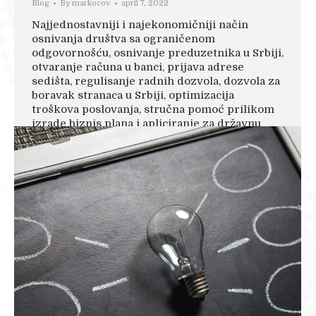
Blog
By
markocov
april 7, 2022
Najjednostavniji i najekonomičniji način
osnivanja društva sa ograničenom
odgovornošću, osnivanje preduzetnika u Srbiji,
otvaranje računa u banci, prijava adrese
sedišta, regulisanje radnih dozvola, dozvola za
boravak stranaca u Srbiji, optimizacija
troškova poslovanja, stručna pomoć prilikom
izrade biznis plana i apliciranje za državnu
pomoć i subvencije.