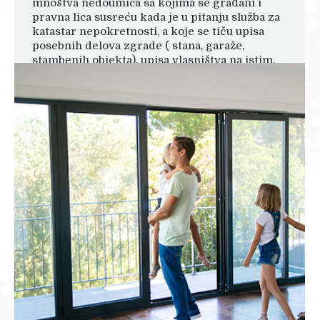
mnoštva nedoumica sa kojima se građani i
pravna lica susreću kada je u pitanju služba za
katastar nepokretnosti, a koje se tiču upisa
posebnih delova zgrade ( stana, garaže,
stambenih objekta), upisa vlasništva na istim,