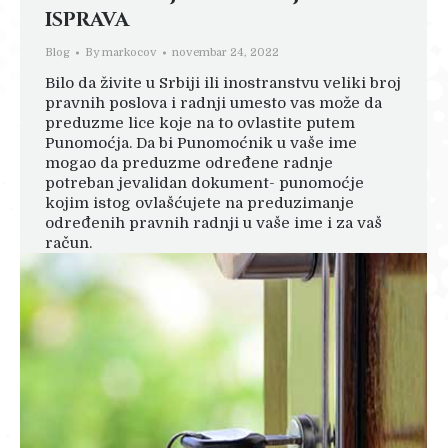
ISPRAVA
Blog
By
markocov
novembar 24, 2022
Bilo da živite u Srbiji ili inostranstvu veliki broj
pravnih poslova i radnji umesto vas može da
preduzme lice koje na to ovlastite putem
Punomoćja. Da bi Punomoćnik u vaše ime
mogao da preduzme određene radnje
potreban jevalidan dokument- punomoćje
kojim istog ovlašćujete na preduzimanje
određenih pravnih radnji u vaše ime i za vaš
račun.