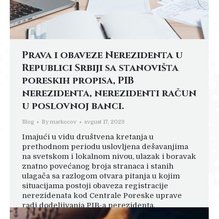
Prava i obaveze Nerezidenta u
Republici Srbiji sa stanovišta
poreskih propisa, PIB
nerezidenta, nerezidenti račun
u poslovnoj banci.
Blog
By
markocov
avgust 17, 2023
Imajući u vidu društvena kretanja u
prethodnom periodu uslovljena dešavanjima
na svetskom i lokalnom nivou, ulazak i boravak
znatno povećanog broja stranaca i stanih
ulagača sa razlogom otvara pitanja u kojim
situacijama postoji obaveza registracije
nerezidenata kod Centrale Poreske uprave
radi dodeljivanja PIB-a nerezidenta.