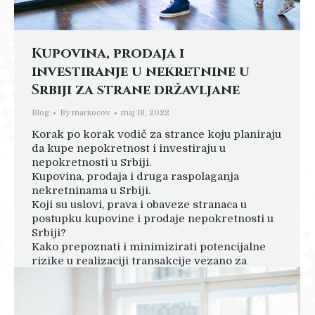
Kupovina, prodaja i
investiranje u nekretnine u
Srbiji za strane državljane
Blog
By
markocov
maj 18, 2022
Korak po korak vodič za strance koju planiraju
da kupe nepokretnost i investiraju u
nepokretnosti u Srbiji.
Kupovina, prodaja i druga raspolaganja
nekretninama u Srbiji.
Koji su uslovi, prava i obaveze stranaca u
postupku kupovine i prodaje nepokretnosti u
Srbiji?
Kako prepoznati i minimizirati potencijalne
rizike u realizaciji transakcije vezano za
nepokretnost?