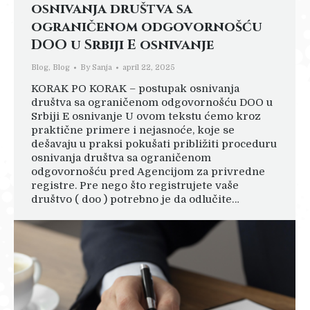
osnivanja društva sa
ograničenom odgovornošću
DOO u Srbiji E osnivanje
Blog
,
Blog
By
Sanja
april 22, 2025
KORAK PO KORAK – postupak osnivanja
društva sa ograničenom odgovornošću DOO u
Srbiji E osnivanje U ovom tekstu ćemo kroz
praktične primere i nejasnoće, koje se
dešavaju u praksi pokušati približiti proceduru
osnivanja društva sa ograničenom
odgovornošću pred Agencijom za privredne
registre. Pre nego što registrujete vaše
društvo ( doo ) potrebno je da odlučite…