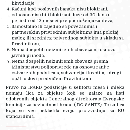
likvidacije
Računi kod poslovnih banaka nisu blokirani,
odnosno nisu bili blokirani duže od 30 dana u
periodu od 12 meseci pre podnošenja zahteva,
Samostalno ili zajedno sa povezanima i
partnerskim privrednim subjektima ima položaj
malog ili srednjeg privrednog subjekta u skladu sa
Pravilnikom,
Nema dospelih neizmirenih obaveza na osnovu
javnih prihoda,
Nema dospelih neizmirenih obaveza prema
Ministarstvu poljoprivrede na osnovu ranije
ostvarenih podsticaja, subvencija i kredita, i drugi
opšti uslovi predviđeni Pravilnikom
Pravo na IPARD podsticaje u sektoru mesa i mleka
nemaju lica za objekte koji se nalaze na listi
odobrenih objekta Generalnog direktorata Evropske
komisije za bezbednost hrane ( DG SANTE). To su lica
koja su već uskladila svoju proizvodnju sa EU
standardima.