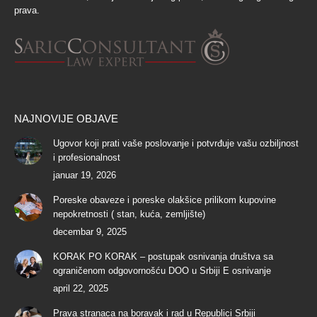
prava.
NAJNOVIJE OBJAVE
Ugovor koji prati vaše poslovanje i potvrđuje vašu ozbiljnost
i profesionalnost
januar 19, 2026
Poreske obaveze i poreske olakšice prilikom kupovine
nepokretnosti ( stan, kuća, zemljište)
decembar 9, 2025
KORAK PO KORAK – postupak osnivanja društva sa
ograničenom odgovornošću DOO u Srbiji E osnivanje
april 22, 2025
Prava stranaca na boravak i rad u Republici Srbiji