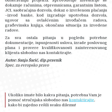
odobravanju projekta. Sprovođenje investicije se
dokazuje računima, otpremnicama, garantnim listom,
JCI, saobraćajna dozvola, dokaz o izvršenom plaćanju
–izvod banke, kod izgradnje upotrebna dozvola,
ugovor sa ovlašćenim izvođačem radova,
građevinska knjiga, okončana situacija za izvedene
radove.
Za sva ostala pitanja u pogledu potrebne
dokumentacije, ispunjenosti uslova, izrade poslovnog
plana i provere kvalifikovanosti zainteresovanog
klijenta slobodno nas kontaktirajte.
Autor: Sanja Šarić, dip.pravnik
Spec. za evropsko pravo
Ukoliko imate bilo kakva pitanja, potrebna Vam je
pomoć stručnjaka slobodno nas
kontaktirajte
,
kako bi zajedno rešili svaku dilemu!