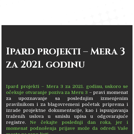
Ipard projekti – Mera 3
za 2021. godinu
Ipard projekti – Mera 3 za 2021. godinu, uskoro se
očekuje otvaranje poziva za Meru 3
– pravi momenat
za upoznavanje sa poslednjim izmenjenim
pravilnikom i za blagovremeni početak priprema i
izrade projektne dokumentacije, kao i ispunjavanja
traženih uslova u smislu upisa u odgovarajuće
registre.
Ne čekajte poslednji dan roka, jer i
momenat podnošenja prijave može da odredi Vaše