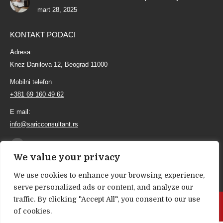
mart 28, 2025
KONTAKT PODACI
Adresa:
Knez Danilova 12, Beograd 11000
Mobilni telefon
+381 69 160 49 62
E mail:
info@saricconsultant.rs
Find us on:
Linkedin
We value your privacy
page
We use cookies to enhance your browsing experience,
opens
serve personalized ads or content, and analyze our
in
traffic. By clicking "Accept All", you consent to our use
new
SEO - Optimizacija sajta
| Powered By
Groove.rs
|
Web marketing
of cookies.
window