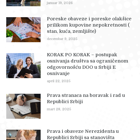
januar 19, 2026
Poreske obaveze i poreske olakšice
prilikom kupovine nepokretnosti (
stan, kuća, zemljište)
decembar 9, 2025
KORAK PO KORAK – postupak
osnivanja društva sa ograničenom
odgovornošću DOO u Srbiji E
osnivanje
april 22, 2025
Prava stranaca na boravak i rad u
Republici Srbiji
mart 28, 2025
Prava i obaveze Nerezidenta u
Republici Srbiji sa stanovišta