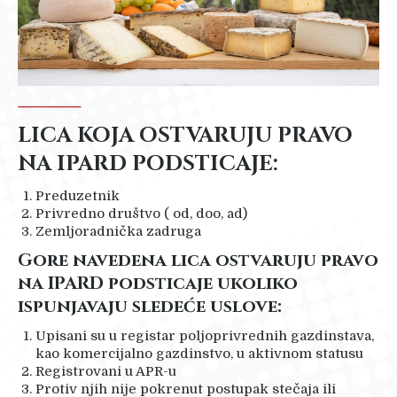
LICA KOJA OSTVARUJU PRAVO
NA IPARD PODSTICAJE:
Preduzetnik
Privredno društvo ( od, doo, ad)
Zemljoradnička zadruga
Gore navedena lica ostvaruju pravo
na IPARD podsticaje ukoliko
ispunjavaju sledeće uslove:
Upisani su u registar poljoprivrednih gazdinstava,
kao komercijalno gazdinstvo, u aktivnom statusu
Registrovani u APR-u
Protiv njih nije pokrenut postupak stečaja ili