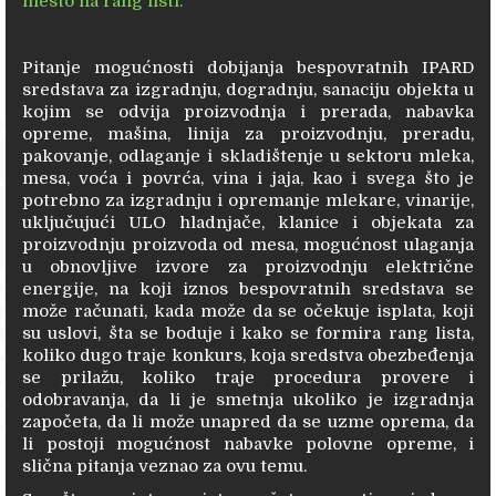
mesto na rang listi.
Pitanje mogućnosti dobijanja bespovratnih IPARD
sredstava za izgradnju, dogradnju, sanaciju objekta u
kojim se odvija proizvodnja i prerada, nabavka
opreme, mašina, linija za proizvodnju, preradu,
pakovanje, odlaganje i skladištenje u sektoru mleka,
mesa, voća i povrća, vina i jaja, kao i svega što je
potrebno za izgradnju i opremanje mlekare, vinarije,
uključujući ULO hladnjače, klanice i objekata za
proizvodnju proizvoda od mesa, mogućnost ulaganja
u obnovljive izvore za proizvodnju električne
energije, na koji iznos bespovratnih sredstava se
može računati, kada može da se očekuje isplata, koji
su uslovi, šta se boduje i kako se formira rang lista,
koliko dugo traje konkurs, koja sredstva obezbeđenja
se prilažu, koliko traje procedura provere i
odobravanja, da li je smetnja ukoliko je izgradnja
započeta, da li može unapred da se uzme oprema, da
li postoji mogućnost nabavke polovne opreme, i
slična pitanja veznao za ovu temu.