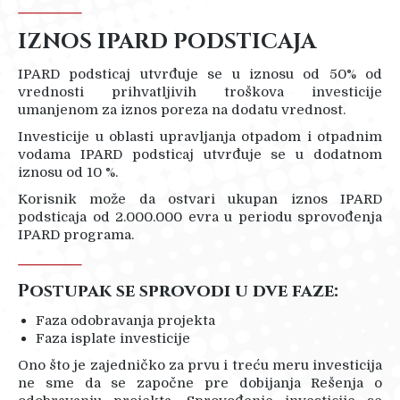
IZNOS IPARD PODSTICAJA
IPARD podsticaj utvrđuje se u iznosu od 50% od
vrednosti prihvatljivih troškova investicije
umanjenom za iznos poreza na dodatu vrednost.
Investicije u oblasti upravljanja otpadom i otpadnim
vodama IPARD podsticaj utvrđuje se u dodatnom
iznosu od 10 %.
Korisnik može da ostvari ukupan iznos IPARD
podsticaja od 2.000.000 evra u periodu sprovođenja
IPARD programa.
Postupak se sprovodi u dve faze:
Faza odobravanja projekta
Faza isplate investicije
Ono što je zajedničko za prvu i treću meru investicija
ne sme da se započne pre dobijanja Rešenja o