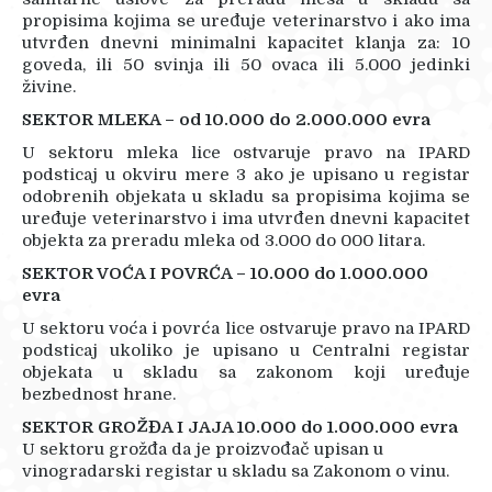
propisima kojima se uređuje veterinarstvo i ako ima
utvrđen dnevni minimalni kapacitet klanja za: 10
goveda, ili 50 svinja ili 50 ovaca ili 5.000 jedinki
živine.
SEKTOR MLEKA – od 10.000 do 2.000.000 evra
U sektoru mleka lice ostvaruje pravo na IPARD
podsticaj u okviru mere 3 ako je upisano u registar
odobrenih objekata u skladu sa propisima kojima se
uređuje veterinarstvo i ima utvrđen dnevni kapacitet
objekta za preradu mleka od 3.000 do 000 litara.
SEKTOR VOĆA I POVRĆA – 10.000 do 1.000.000
evra
U sektoru voća i povrća lice ostvaruje pravo na IPARD
podsticaj ukoliko je upisano u Centralni registar
objekata u skladu sa zakonom koji uređuje
bezbednost hrane.
SEKTOR GROŽĐA I JAJA 10.000 do 1.000.000 evra
U sektoru grožđa da je proizvođač upisan u
vinogradarski registar u skladu sa Zakonom o vinu.