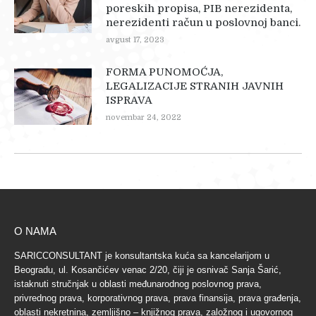
poreskih propisa, PIB nerezidenta,
nerezidenti račun u poslovnoj banci.
avgust 17, 2023
FORMA PUNOMOĆJA,
LEGALIZACIJE STRANIH JAVNIH
ISPRAVA
novembar 24, 2022
O NAMA
SARICCONSULTANT je konsultantska kuća sa kancelarijom u
Beogradu, ul. Kosančićev venac 2/20, čiji je osnivač Sanja Šarić,
istaknuti stručnjak u oblasti međunarodnog poslovnog prava,
privrednog prava, korporativnog prava, prava finansija, prava građenja,
oblasti nekretnina, zemljišno – knjižnog prava, založnog i ugovornog