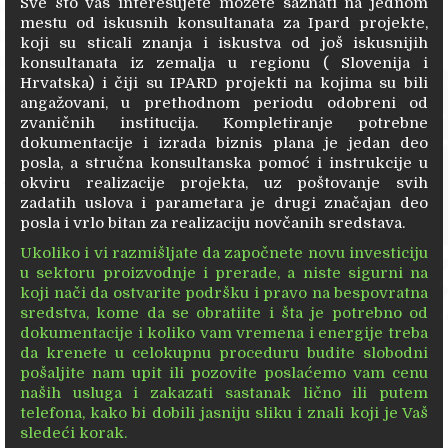
Sve što vas interesujete možete saznati na jednom
mestu od iskusnih konsultanata za Ipard projekte,
koji su sticali znanja i iskustva od još iskusnijih
konsultanata iz zemalja u regionu ( Slovenija i
Hrvatska) i čiji su IPARD projekti na kojima su bili
angažovani, u prethodnom periodu odobreni od
zvaničnih institucija. Kompletiranje potrebne
dokumentacije i izrada biznis plana je jedan deo
posla, a stručna konsultanska pomoć i instrukcije u
okviru realizacije projekta, uz poštovanje svih
zadatih uslova i parametara je drugi značajan deo
posla i vrlo bitan za realizaciju novčanih sredstava.
Ukoliko i vi razmišljate da započnete novu investiciju
u sektoru proizvodnje i prerade, a niste sigurni na
koji nači da ostvarite podršku i pravo na bespovratna
sredstva, kome da se obratiite i šta je potrebno od
dokumentacije i koliko vam vremena i energije treba
da krenete u celokupnu proceduru budite slobodni
pošaljite nam upit ili pozovite poslaćemo vam cenu
naših usluga i zakazati sastanak lično ili putem
telefona, kako bi dobili jasniju sliku i znali koji je Vaš
sledeći korak.