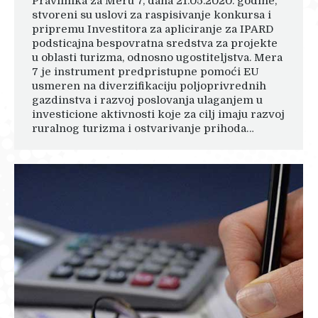
Pravilnika za Meru 7, dana 21.05.2020. godine,
stvoreni su uslovi za raspisivanje konkursa i
pripremu Investitora za apliciranje za IPARD
podsticajna bespovratna sredstva za projekte
u oblasti turizma, odnosno ugostiteljstva. Mera
7 je instrument predpristupne pomoći EU
usmeren na diverzifikaciju poljoprivrednih
gazdinstva i razvoj poslovanja ulaganjem u
investicione aktivnosti koje za cilj imaju razvoj
ruralnog turizma i ostvarivanje prihoda…