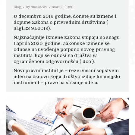
Blog
By
markocov
mart 2, 2020
U decembru 2019 godine, donete su izmene i
dopune Zakona o privrednim društvima (
Sl.gl.RS 91/2019).
Najznačajnije izmene zakona stupaju na snagu
1.aprila 2020. godine. Zakonske izmene se
odnose na uvođenje potpuno novog pravnog
instituta, koji se odnosi na društva sa
ograničenom odgovornošću ( doo ).
Novi pravni institut je – rezervisani sopstveni
udeo na osnovu koga društvo izdaje finansijski
instrument – pravo na sticanje udela.