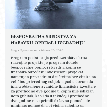
Bespovratna sredstva za
nabavku opreme i izgradnju
Blog
By
markocov
februar 20, 2020
Program podsticanja preduzetništva kroz
razvojne projekte je program dodele
bespovratne pomoći i kredita kojim se
finansira određeni investicioni projekat
namenjen privrednim društvima bez obzira na
veličinu privrednog subjekta pod uslovom da
imaju objavljene zvanične finansijske izveštaje
za prethodne dve godine u kojim nije iskazan
neto gubitak, kao i da u tekućoj i prethodne
dve godine nisu primili državnu pomoć i de
minimus pomoć čija bi visina zajedno sa