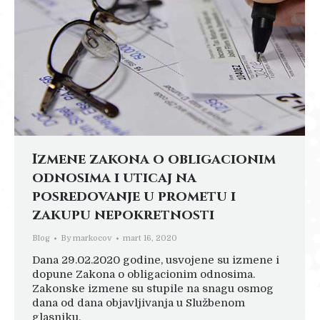
Izmene zakona o obligacionim
odnosima i uticaj na
posredovanje u prometu i
zakupu nepokretnosti
Blog
By
markocov
mart 16, 2020
Dana 29.02.2020 godine, usvojene su izmene i
dopune Zakona o obligacionim odnosima.
Zakonske izmene su stupile na snagu osmog
dana od dana objavljivanja u Službenom
glasniku.