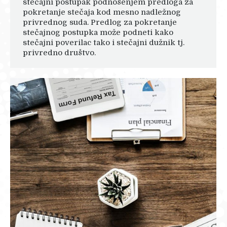
stečajni postupak podnošenjem predloga za
pokretanje stečaja kod mesno nadležnog
privrednog suda. Predlog za pokretanje
stečajnog postupka može podneti kako
stečajni poverilac tako i stečajni dužnik tj.
privredno društvo.