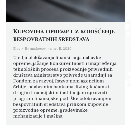
Kupovina opreme uz korišćenje
bespovratnih sredstava
Blog
By
markocov
mart 11, 2020
U cilju olakšavanja finansiranja nabavke
opreme, jačanje konkurentnosti i unapređenja
tehnoloških procesa proizvodnje privrednih
društava Ministarstvo privrede u saradnji sa
Fondom za razvoj, Razvojnom agencijom
Srbije, odabranim bankama, lizing kućama i
drugim finansijskim institucijam sprovodi
program finansijske podrške odobravanjem
bespovratnih sredstava prilikom kupovine
proizvodne opreme, građevinske
mehanizacije i mašina.