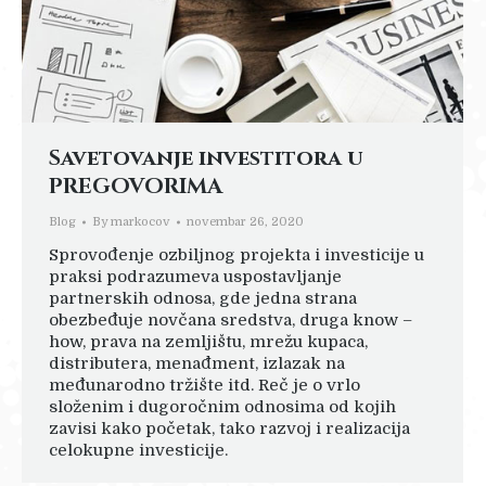
Savetovanje investitora u
PREGOVORIMA
Blog
By
markocov
novembar 26, 2020
Sprovođenje ozbiljnog projekta i investicije u
praksi podrazumeva uspostavljanje
partnerskih odnosa, gde jedna strana
obezbeđuje novčana sredstva, druga know –
how, prava na zemljištu, mrežu kupaca,
distributera, menađment, izlazak na
međunarodno tržište itd. Reč je o vrlo
složenim i dugoročnim odnosima od kojih
zavisi kako početak, tako razvoj i realizacija
celokupne investicije.