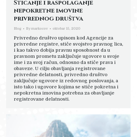
Sticanje i raspolaganje
nepokretne imovine
privrednog društva
Blog
By
markocov
oktobar 15, 2020
Privredno društvo upisom kod Agencije za
privredne registre, stiče svojstvo pravnog lica,
i kao takvo dobija pravnu sposobnost da u
pravnom prometu zaključuje ugovore u svoje
ime i za svoj račun, odnosno da stiče prava i
obaveze. U cilju obavljanja registrovane
privredne delatnosti, privredno društvo
zaključuje ugovore iz redovnog poslovanja, a
isto tako i ugovore kojima se stiče pokretna i
nepokretna imovina potrebna za obavljanje
registrovane delatnosti.