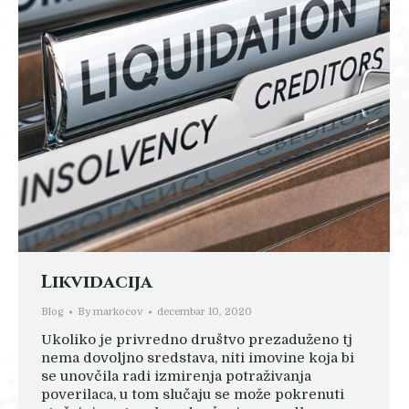
Likvidacija
Blog
By
markocov
decembar 10, 2020
Ukoliko je privredno društvo prezaduženo tj
nema dovoljno sredstava, niti imovine koja bi
se unovčila radi izmirenja potraživanja
poverilaca, u tom slučaju se može pokrenuti