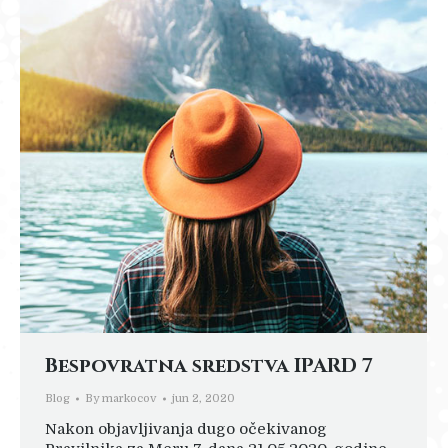
Bespovratna sredstva IPARD 7
Blog
By
markocov
jun 2, 2020
Nakon objavljivanja dugo očekivanog